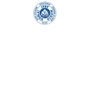
THIERRY THO
Guide de haute m