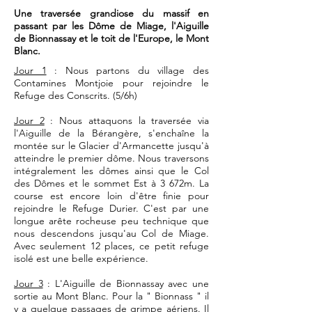
Une traversée grandiose du massif en
passant par les Dôme de Miage, l'Aiguille
de Bionnassay et le toit de l'Europe, le Mont
Blanc.
Jour 1
: Nous partons du village des
Contamines Montjoie pour rejoindre le
Refuge des Conscrits. (5/6h)
Jour 2
: Nous attaquons la traversée via
l'Aiguille de la Bérangère, s'enchaîne la
montée sur le Glacier d'Armancette jusqu'à
atteindre le premier dôme. Nous traversons
intégralement les dômes ainsi que le Col
des Dômes et le sommet Est à 3 672m. La
course est encore loin d'être finie pour
rejoindre le Refuge Durier. C'est par une
longue arête rocheuse peu technique que
nous descendons jusqu'au Col de Miage.
Avec seulement 12 places, ce petit refuge
isolé est une belle expérience.
Jour 3
: L'Aiguille de Bionnassay avec une
sortie au Mont Blanc. Pour la " Bionnass " il
y a quelque passages de grimpe aériens. Il