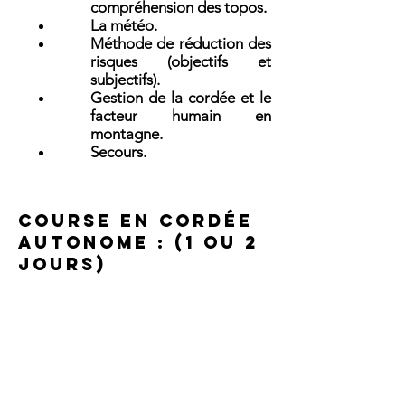
compréhension des topos.
La météo.
Méthode de réduction des
risques (objectifs et
subjectifs).
Gestion de la cordée et le
facteur humain en
montagne.
Secours.
Course en cordée
autonome : (1 ou 2
jours)
Après avoir acquis les fondamentaux,
il est bien de pratiquer en conditions
réelles lors d'une sortie en montagne.
Je vous laisserai gérer la sortie en
tant que premier de cordée. Je
n'interviendrai que pour vous