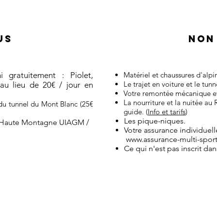
US
NON
 gratuitement : Piolet,
Matériel et chaussures d'alpi
Le trajet en voiture et le tun
au lieu de 20€ / jour en
Votre remontée mécanique et
La nourriture et la nuitée au
 du tunnel du Mont Blanc (25€
guide. (
Info et tarifs
)
​​Les pique-niques.​
 Haute Montagne UIAGM /
Votre assurance individuel
www.assurance-multi-spor
Ce qui n'est pas inscrit dan