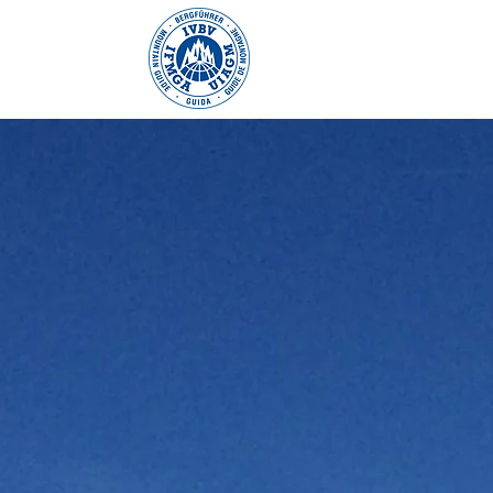
THIERRY THO
Guide de haute m