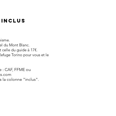
 INCLUS
nisme.
nel du Mont Blanc.
 celle du guide à 17€.
 Refuge Torino pour vous et le
le : CAF, FFME ou
ts.com
s la colonne "inclus".