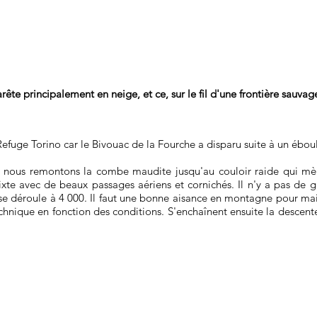
ête principalement en neige, et ce, sur le fil d'une frontière sauvag
Refuge Torino car le Bivouac de la Fourche a disparu suite à un ébo
, nous remontons la combe maudite jusqu'au couloir raide qui mè
xte avec de beaux passages aériens et cornichés. Il n'y a pas de gr
 se déroule à 4 000. Il faut une bonne aisance en montagne pour mai
hnique en fonction des conditions. S'enchaînent ensuite la descent