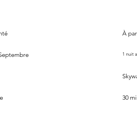
nté
À par
 Septembre
1 nuit 
Skywa
ne
30 m