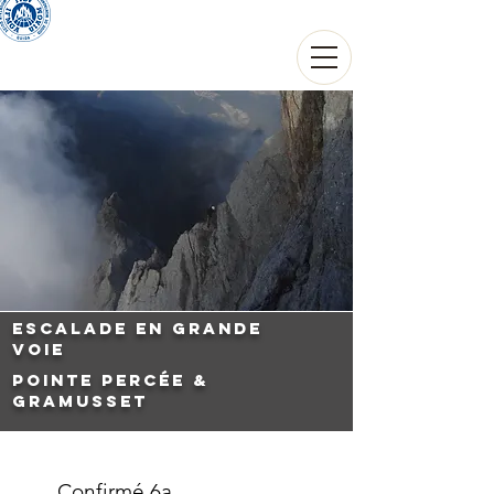
THIERRY THOUVARD
Guide de haute montagne
Escalade en grande
voie
Pointe Percée &
Gramusset
Confirmé 6a