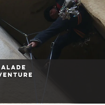
calade
aventure