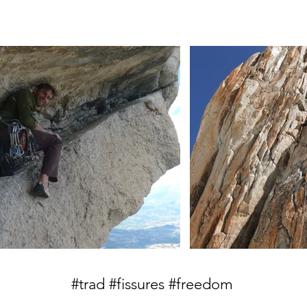
#trad #fissures #freedom