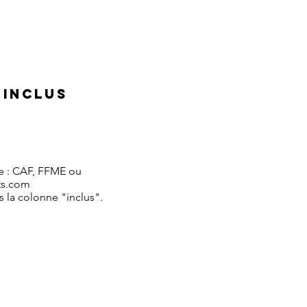
 INCLUS
le : CAF, FFME ou
ts.com
s la colonne "inclus".