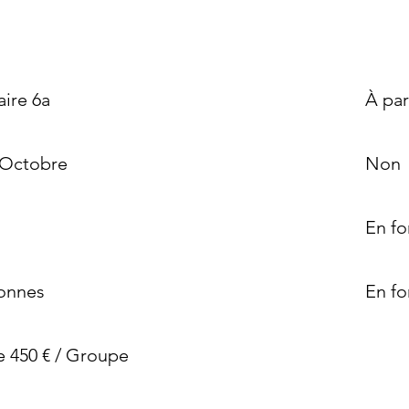
aire 6a
À par
 Octobre
Non
En fo
sonnes
En fo
e 450 € / Groupe