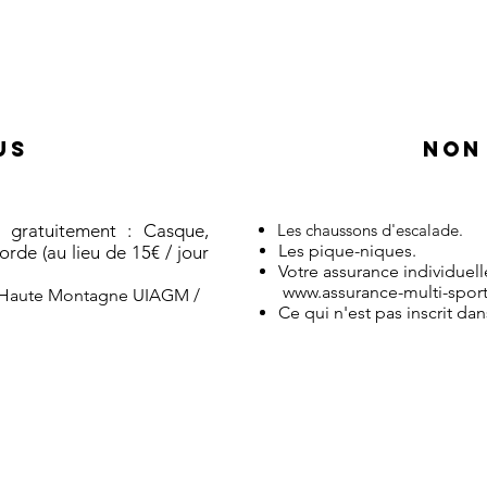
US
NON
 gratuitement : Casque,
Les chaussons d'escalade.
​​Les pique-niques.​
corde (au lieu de 15€
/ jour
Votre assurance individuel
www.assurance-multi-spor
 Haute Montagne UIAGM /
Ce qui n'est pas inscrit dan