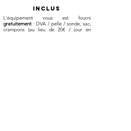
INCLUS
L'équipement vous est fourni
gratuitement
: DVA / pelle / sonde, sac,
crampons (au lieu de 20€ / jour en
magasin).
Le forfait du guide.
L'encadrement par un Guide de Haute
Montagne UIAGM / IFMGA.
NON INCLUS
Les skis de rando.
Votre forfait de ski à environ 30€.
Le billet de train pour vous et le guide.
Le trajet en voiture.
​​Les pique-niques.​
Votre assurance individuelle : CAF, FFME
ou
www.assurance-multi-sports.com
Ce qui n'est pas inscrit dans la colonne
"inclus".