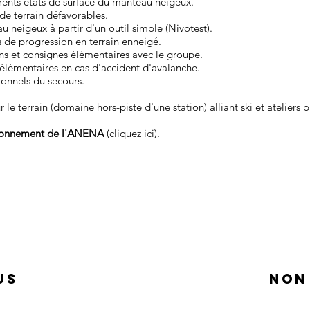
érents états de surface du manteau neigeux.
s de terrain défavorables.
u neigeux à partir d'un outil simple (Nivotest).
es de progression en terrain enneigé.
s et consignes élémentaires avec le groupe.
élémentaires en cas d'accident d'avalanche.
ionnels du secours.
le terrain (domaine hors-piste d'une station) alliant ski et ateliers p
ctionnement de l'ANENA
(
cliquez ici
).
US
NON