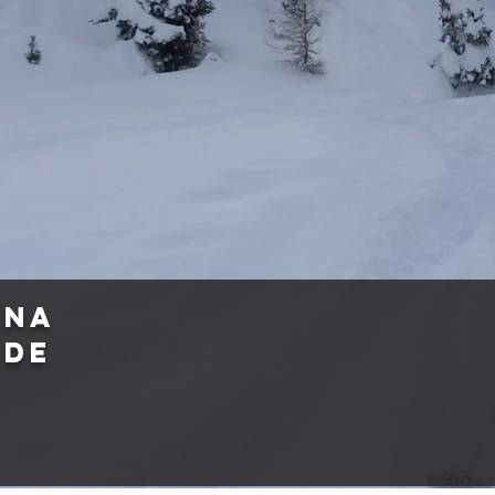
ENA
ide