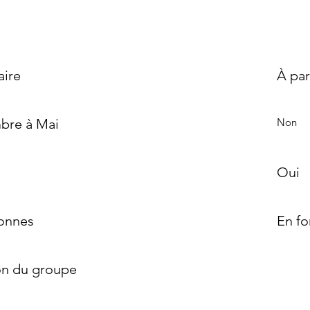
aire
À par
bre à Mai
Non
Oui
sonnes
En fo
on du groupe